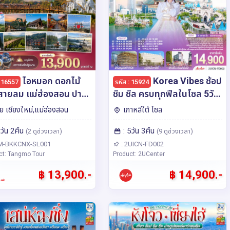
ไอหมอก ดอกไม้
Korea Vibes ช้อป
: 16557
รหัส : 15924
สายลม แม่ฮ่องสอน ปาย
ชิม ชิล ครบทุกฟีลในโซล 5วัน
รักไทย 3 วัน 2 คืน สายกา
3คืน โดยสายการบิน แอร์
ย เชียงใหม่,แม่ฮ่องสอน
เกาหลีใต้ โซล
อ้อนแอร์ (SL) บินเข้า
เอเชีย (FD)
3วัน 2คืน
: 5วัน 3คืน
เชียงใหม่
(2 ดูช่วงเวลา)
(9 ดูช่วงเวลา)
M-BKKCNX-SL001
: 2UICN-FD002
ct: Tangmo Tour
Product: 2UCenter
฿ 13,900.-
฿ 14,900.-