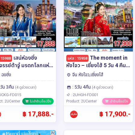
เสน่ห์ฉงชิ่ง
The moment in
: 15988
รหัส : 15958
จรรย์ต้าจู๋ มรดกโลกแห่ง
หังโจว – เซี่ยงไฮ้ 5 วัน 4 คืน
ธา ฟรีดอม ฟรีเดย์ 4วัน
เที่ยว ช้อป ชิม ชิล ถ่ายรูป
น ฉงชิ่ง
จีน หังโจว,เซี่ยงไฮ้
 โดยสายการบิน แอร์
แลนด์มาร์กสุดชิค โดยสาย
4วัน 3คืน
: 5วัน 4คืน
ีย (FD)
การบิน Air Asia (FD)
(4 ดูช่วงเวลา)
(4 ดูช่วงเวลา)
UCKG-FD015
: 2UHGH-FD001
ct: 2UCenter
Product: 2UCenter
ไม่เข้าร้านช็อปปิ้ง
เข้าร้านช็อปปิ้ง
฿ 17,888.-
฿ 17,900.-