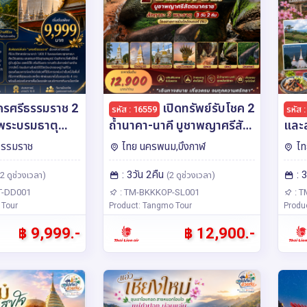
รศรีธรรมราช 2
เปิดทรัพย์รับโชค 2
รหัส : 16559
รหัส 
ว้พระบรมธาตุ
ถ้ำนาคา-นาคี บูชาพญาศรีสัต
และ
รดกโลก
ตนาคราช สักการะ 3 พระธาตุ
บ้าน
ธรรมราช
ไทย นครพนม,บึงกาฬ
ไท
ใหม่ของไทย •
3 วัน 2 คืน โดยสายการบินไล
รบินไล
: 3วัน 2คืน
: 
 สักการะพ่อท่าน
อ้อนแอร์ (SL)
-ออก
2 ดูช่วงเวลา)
(2 ดูช่วงเวลา)
านคีรีวง
T-DD001
: TM-BKKKOP-SL001
: T
 Tour
Product: Tangmo Tour
Produ
าว) สายการบิน
D550/DD557)
฿ 9,999.-
฿ 12,900.-