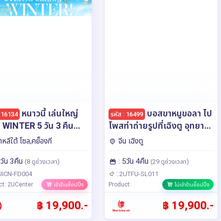
หนาวนี้ เล่นใหญ่
บอสขาหนูขอลา ไป
: 16134
รหัส : 16499
WINTER 5 วัน 3 คืน
โพสท่าถ่ายรูปที่เฉิงตู อุทยาน
ายการบินแอร์เอเชีย
สี่ดรุณี อุทยานปี้เผิงโกว ดูหมี
าหลีใต้ โซล,คย็องกี
จีน เฉิงตู
)
แพนด้า *ไม่ลงร้านช้อป* 5วัน
5วัน 3คืน
: 5วัน 4คืน
4คืน โดยสายการบิน Thai
(8 ดูช่วงเวลา)
(29 ดูช่วงเวลา)
Lion Air (SL)
UICN-FD004
: 2UTFU-SL011
ct: 2UCenter
Product:
เข้าร้านช็อปปิ้ง
ไม่เข้าร้านช็อปปิ้ง
฿ 19,900.-
฿ 19,900.-