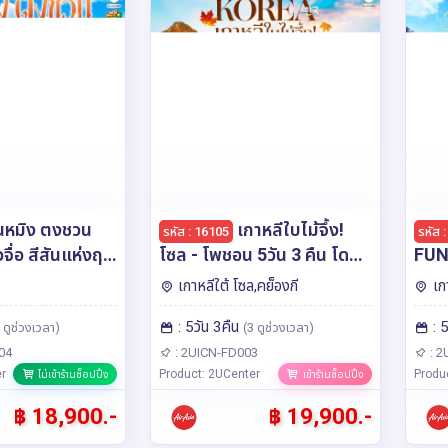
นหมิง ตงชวน
เกาหลีใบไม้จึ้ง!
รหัส : 16105
รหัส 
วจื่อ สีสันแห่งฤดู
โซล - โพชอน 5วัน 3 คืน โดย
FUN 
 6 วัน 5 คืน
สายการบินแอร์เอเชีย (FD)
โดยส
เกาหลีใต้ โซล,คย็องกี
เก
้าน* โดยสายการ
(FD
: 5วัน 3คืน
: 
ย (FD)
 ดูช่วงเวลา)
(3 ดูช่วงเวลา)
04
: 2UICN-FD003
: 2
r
Product: 2UCenter
Produ
ไม่เข้าร้านช็อปปิ้ง
เข้าร้านช็อปปิ้ง
฿ 18,900.-
฿ 19,900.-