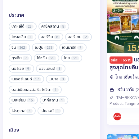
ประเทศ
เกาหลีใต้
คาซัคสถาน
28
5
โครเอเชีย
จอร์เจีย
จอร์แดน
1
8
2
จีน
ญี่ปุ่น
เดนมาร์ก
362
253
7
ตุรเคีย
ไต้หวัน
ไทย
แอ
7
25
22
รหัส : 16515
สูงสุดไทยอิน
นอร์เวย์
นิวซีแลนด์
9
1
พระธาตุดอย
ไทย เชียงใหม
เนเธอร์แลนด์
เนปาล
17
3
ดอยสุเทพ 3 ว
: 3วัน 2คืน
สายการบินแอ
บอสเนียและเฮอร์เซโกวีนา
(2
1
: TM–BKKCNX
เบลเยียม
ปากีสถาน
15
1
Product: Tangmo
โปรตุเกส
โปแลนด์
4
1
ฝรั่งเศส
พม่า
ฟินแลนด์
36
5
3
เมือง
มาเก๊า
มาเลเซีย
ยุโรป
8
5
10