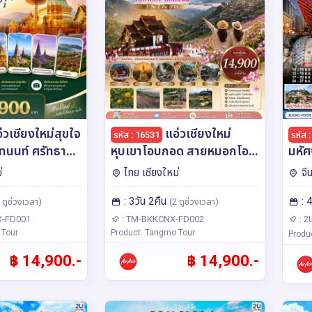
่วเชียงใหม่สุขใจ
แอ่วเชียงใหม่
รหัส : 16531
รหัส 
ทนนท์ ศรัทธาล้น
หุบเขาโอบกอด สายหมอกโอบ
มหัศ
คำ บุญหนุนนำ
ใจ แม่กำปอง ม่อนแจ่ม 3 วัน
ศรัท
่
ไทย เชียงใหม่
จี
ัน 2 คืน โดย
2 คืน โดย สายการบิน แอร์
3คืน
: 3วัน 2คืน
: 
ร์เอเชีย (FD)
เอเชีย (FD)
เอเช
 ดูช่วงเวลา)
(2 ดูช่วงเวลา)
-FD001
: TM-BKKCNX-FD002
: 2
 Tour
Product: Tangmo Tour
Produ
฿ 14,900.-
฿ 14,900.-