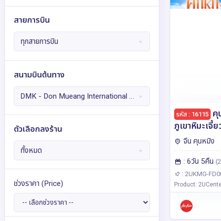
เยอรมนี
รัสเซีย
34
6
สายการบิน
ลักเซมเบิร์ก
ลัตเวีย
10
3
ลิกเตนสไตน์
ลิทัวเนีย
เวลส์
3
3
1
ทุกสายการบิน
เวียดนาม
สกอตแลนด์
65
1
สแกนดิเนเวีย
สเปน
8
4
สนามบินต้นทาง
สโลวาเกีย
สโลวีเนีย
12
1
DMK - Don Mueang International Airport
สวิตเซอร์แลนด์
สวีเดน
59
7
คุ
รหัส : 16115
สาธารณรัฐเชก
สิงคโปร์
15
7
ภูเขาหิมะเจี้ย
ตัวเลือกลงร้าน
ใบไม้เปลี่ยนสี
อเมริกา
ออสเตรเลีย
จีน คุนหมิง
2
4
*ทัวร์ไม่ลงร
ทั้งหมด
ออสเตรีย
อังกฤษ
อิตาลี
31
7
58
: 6วัน 5คืน
บินแอร์เอเซี
(2
อินเดีย
อินโดนีเซีย
อียิปต์
: 2UKMG-FD0
17
4
6
ช่วงราคา
(Price)
Product: 2UCente
เอสโตเนีย
แอฟริกาใต้
3
2
ไอซ์แลนด์
ฮ่องกง
ฮังการี
2
55
9