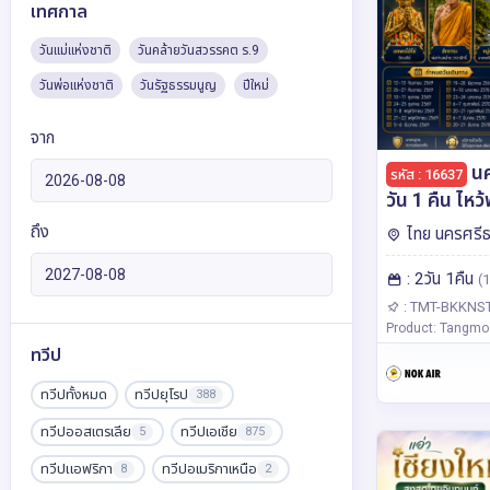
เทศกาล
วันแม่แห่งชาติ
วันคล้ายวันสวรรคต ร.9
วันพ่อแห่งชาติ
วันรัฐธรรมนูญ
ปีใหม่
จาก
นค
รหัส : 16637
วัน 1 คืน ไห
เมืองนคร ม
ถึง
ไทย นครศรี
UNESCO แห่ง
: 2วัน 1คืน
ขอพรไอ้ไข่ •
(1
คล้าย • หมู่บ้
: TMT-BKKNS
Product: Tangmo
(โรงแรม 4 ด
ทวีป
Nok Air (D
ทวีปทั้งหมด
ทวีปยุโรป
388
ทวีปออสเตรเลีย
ทวีปเอเชีย
5
875
ทวีปแอฟริกา
ทวีปอเมริกาเหนือ
8
2