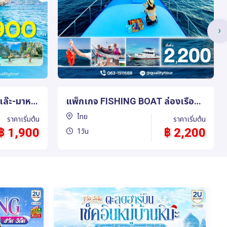
›
แพ็กเกจ เกาะพีพี-เกาะไข่-ปิเล๊ะ-มาห
 จอย
ยา (เรือสปีดโบ๊ท)
ไทย
ราคาเริ่มต้น
ราคาเริ่มต้น
฿ 2,200
฿ 1,600
1วัน