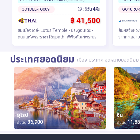
ทองคำกลางน้ำ 6วัน 4คืน โดยสาย
: 6วัน 4คืน
GO1DEL-TG009
GO1URC-
การบิน Thai Airways (TG)
฿ 41,500
ชมเมืองเดลี- Lotus Temple - ประตูอินเดีย-
สัมผัสจังหวะ
ถนนแห่งพระราชา Rajpath -พิพิธภัณฑ์พระบรม
จากทะเลสาบคา
สารีกธาตุ กรุงนิวเดลี - อมฤตสาร์ (โดยสายการ
นเจียง | ล่
บินภายในประเทศ) วัดทอง กลางสระอมฤต - วัด
ชมความงามข
ประเทศยอดนิยม
เงิน แห่งพระแม่ลักษมี - ถนนมรดกประวัติศาสตร์
ทะเลสาบเทวด
เมือง ประเทศ จุดหมายยอดนิยม
- พิธีลดธงชายแดน อินเดีย -ปากีสถาน ด่านวา
เบิร์ชที่กำล
กาห์ (Wagah Border) - ชมสนามกีฬาคริกเก็ตรัฐ
ผ่านกิ่งไม้ใ
หิมาจัล - วัดไทย “ธรรมศาลา” - ตําหนักองค์ดา
กับ "ธารน้ำห
ไลลามะ - พิพิธภัณฑ์ธิเบต “พุทธนิกายมหายาน” -
มหัศจรรย์ขอ
ชิมลา ชมนิวาสเก่าอุปราชอังกฤษ -โบสถ์คริสต์นีโอ
ของฤดูใบไม้ผ
โกธิค
ยุโรป
จีน
36,900
11,8
เริ่มต้น
เริ่มต้น