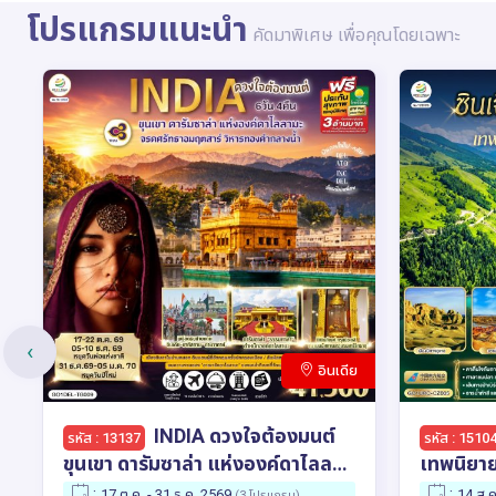
โปรแกรมแนะนำ
คัดมาพิเศษ เพื่อคุณโดยเฉพาะ
‹
น
อินเดีย
INDIA ดวงใจต้องมนต์
รหัส : 13137
รหัส : 1510
ขุนเขา ดารัมซาล่า แห่งองค์ดาไลลา
เทพนิยาย
มะ จรดศรัทธาอมฤตสาร์ วิหาร
การบิน ไช
:
:
17 ต.ค. - 31 ธ.ค. 2569
14 ส.ค
(3 โปรแกรม)