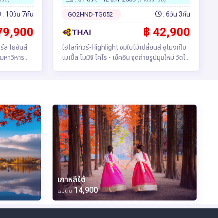
: 10วัน 7คืน
: 6วัน 3คืน
GO2HND-TG052
79,900
฿ 42,900
์ล โยฮันส์
ไฮไลท์ทัวร์-Highlight ชมใบไม้เปลี่ยนสี อุโมงค์ใบ
เมเปิ้ล โมมิจิ ไคโร - เช็คอิน จุดถ่ายรูปมุมใหม่ วัดไท
CABLE CAR -
เซคิจิ - อิสระท่องเที่ยว ช้อปปิ้งหนึ่งวันเต็มใน
าร์สตัด -
โตเกียว - พักออนเซ็น 1 คืน - เมืองคาวาโกเอะ –
 - นัสฟยอร์ด-
หอระฆังโทคิโนะคาเนะ – หมู่บ้านน้ำใสโอชิโนะ ฮักไก
– วัดอาซากุสะ – ช้อปปิ้ง ถนนนากามิเสะ – เมือง
โยโกฮาม่า – แหล่งช้อปปิ้ง MINATO MIRAI21 –
เกาะเอโนชิมะ – มิตซุย เอ้าท์เล็ต พาร์ค คิซะระซุ –
บุฟเฟ่ต์ ขาปู
เกาหลีใต้
14,900
เริ่มต้น