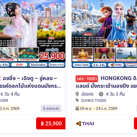
HONGKONG ดิสนีย์
ตะลุยฮาร์บิน เช็คอิน
รหัส : 15656
งกระเช้านองปิง แชกงหมิว 4
หมู่บ้านหิมะ ท้าความเย็นติ
 (ฟรีเดย์) โดยสายการบิน
อาณาจักรน้ำแข็ง 7 วัน 5 คื
4 วัน 3 คืน
จีน
7 วัน 5 คืน
ways (TG)
บิน แอร์ ไชน่า (CA)
G005
2UHRB-CA001
4 ธ.ค. 2569
23 ธ.ค.
-
22 ม.ค. 2570
10 ระยะเวลา
฿ 26,900