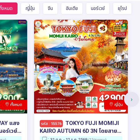
ทั้งหมด
ญี่ปุ่น
จีน
อินเดีย
นอร์เวย์
ยุโรป
›
ทั้งหมด
ญี่ปุ่น
TOKYO FUJI MOMIJI
รหัส : 15576
นอร์เวย์
KAIRO AUTUMN 6D 3N โดยสาย
นไทย
การบินไทย [TG]
:
31 ต.ค. - 12 ธ.ค. 2569
กรม)
(7 โปรแกรม)