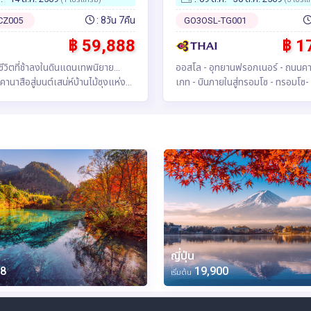
(TG)
: 8วัน 7คืน
CZ005
GO3OSL-TG001
฿ 59,888
฿ 1
ชีวิตที่ช้าลงในดินแดนเทพนิยาย...
ออสโล - อุทยานฟรอกเนอร์ - ถนนคาร
นาสือสู่มนต์เสน่ห์บ้านไม้ซุงแห่งซิ
เกท - บินภายในสู่ทรอมโซ - ทรอมโซ- มหาวิหาร
องลอยในความฝัน ณ "อุทยานคานาสือ"
อาร์คติก - กระเช้า FJELLHEISEN 
องทะเลสาบวงพระจันทร์และ
ล่องเรืออาร์คติกฟยอร์ด - เซนย่า - ฮ
า | เดินทอดน่องผ่านเส้นทางป่า
หมู่บ้านซามิ - เลคเนส- หมู่บ้านเรนเน
ังผลิใบ สัมผัสแสงแดดอ่อนๆ ที่ลอด
สแตมซุนด์ - จับปูสีน้ำตาล -นาร์วิค
นบรรยากาศที่แสนละมุน | ตื่นตาตื่นใจ
้าสี" และ "เมืองปีศาจอูเหอ" | ความ
งธรรมชาติที่ตัดกับความอ่อนโยน
ลิได้อย่างน่าอัศจรรย์
ญี่ปุ่น
88
19,900
เริ่มต้น