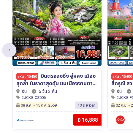
‹
ฉงชิ่ง – เฉิงตู – อู่หลง –
รหัส : 15400
รหัส : 15351
สี่ดรุณี สวรรค์ดอกไม้แห่งแดนมังกร
แลนด์ นั่
าย
**ไม่ลงร้านช้อป** 6 วัน 4 คืน โดยสาย
วัน 3 คืน
จีน
6 วัน 4 คืน
ฮ่องกง
การบิน Air Asia (FD)
Thai Air
2UCKG-FD009
2UHKG-T
02 ก.ย.
-
22 ต.ค. 2569
05 พ.ย.
-
2
า
5 ระยะเวลา
88
฿ 25,900