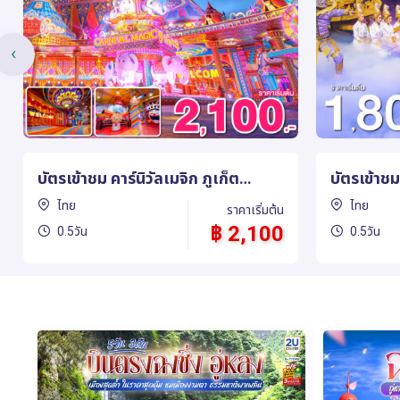
‹
บัตรเข้าชม ภูเก็ตแฟนตาซี (Phuket
แพ็กเกจ เ
FantaSea)
ยา (เรือสป
ไทย
ไทย
ราคาเริ่มต้น
฿ 1,800
0.5วัน
1วัน