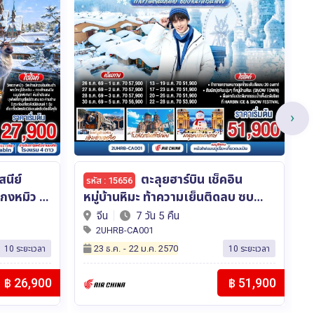
›
2 เมือง ICONIC ปักกิ่ง -
รหัส : 15007
ดลบ ซบ
ชิงเต่า 6 วัน 5 คืน (นั่งรถไฟความเร็ว
แชง
น โดยการ
สูง) สัมผัสความคลาสิก และโรแมน
เวลา เ
จีน
6 วัน 5 คืน
ติกในทริปเดียว！ โดยสายการบิน
ขุ
2UPEK-CX001
Cathay Pacific (CX)
ก
03 ก.ย.
-
15 ต.ค. 2569
10 ระยะเวลา
4 ระยะเวลา
฿ 51,900
฿ 32,888