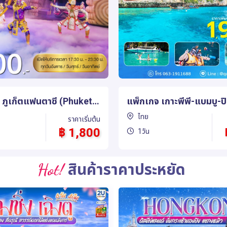
กาะพีพี-แบมบู-ปิเล๊ะ-มาห
แพ็กเกจ FISHING BOAT ล่องเรือตก
ีดโบ๊ท)
ปลา ลากปลา เกาะเฮ เกาะราชา
ไทย
ราคาเริ่มต้น
ทริปเต็มวัน
฿ 1,900
1วัน
Hot!
สินค้าราคาประหยัด