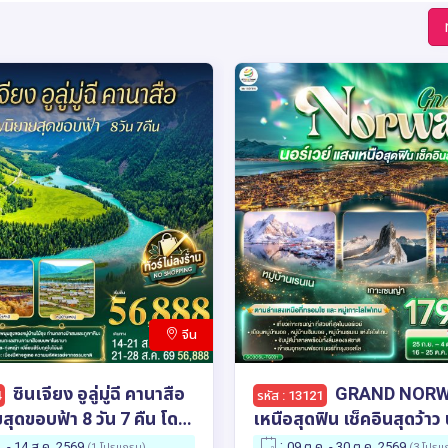
จีน
ซินเจียง อูลู่มู่ฉี คานาสือ
GRAND NORWAY แสง
4
รหัส : 13121
สุดขอบฟ้า 8 วัน 7 คืน โดย
เหนือสุดฟิน เช็คอินสุดว้าว 
น่า เซาเทิร์น (CZ)
10 วัน 7 คืน โดยสายการบิ
:
. - 14 ส.ค. 2569
09 ต.ค. - 30 ต.ค. 2569
(1 โปรแกรม)
(3 โปรแ