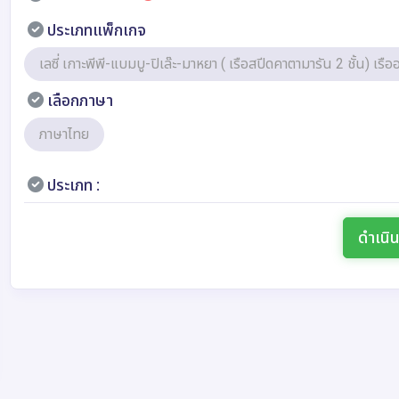
ประเภทแพ็กเกจ
เลซี่ เกาะพีพี-แบมบู-ปิเล๊ะ-มาหยา ( เรือสปีดคาตามารัน 2 ชั้น) เร
เลือกภาษา
ภาษาไทย
ประเภท :
ดำเนิ