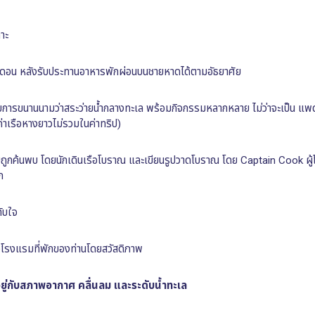
าะ
ีดอน หลังรับประทานอาหารพักผ่อนบนชายหาดได้ตามอัธยาศัย
ด้รับการขนานนามว่าสระว่ายน้ำกลางทะเล พร้อมกิจกรรมหลากหลาย ไม่ว่าจะเป็น แพด
่าเรือหางยาวไม่รวมในค่าทริป)
ี่เคยถูกค้นพบ โดยนักเดินเรือโบราณ และเขียนรูปวาดโบราณ โดย Captain Cook ผู้
ก
ทับใจ
ังโรงแรมที่พักของท่านโดยสวัสดิภาพ
ยู่กับสภาพอากาศ คลื่นลม และระดับน้ำทะเล