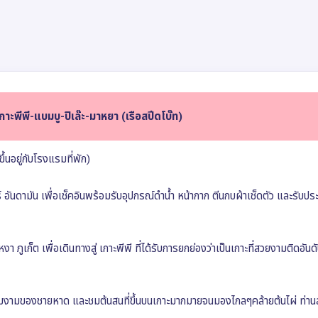
กาะพีพี-แบมบู-ปิเล๊ะ-มาหยา (เรือสปีดโบ๊ท)
ึ้นอยู่กับโรงแรมที่พัก)
์ อันดามัน เพื่อเช็คอินพร้อมรับอุปกรณ์ดำน้ำ หน้ากาก ตีนกบผ้าเช็ดตัว และรับป
ูเก็ต เพื่อเดินทางสู่ เกาะพีพี ที่ได้รับการยกย่องว่าเป็นเกาะที่สวยงามติดอัน
วามงามของชายหาด และชมต้นสนที่ขึ้นบนเกาะมากมายจนมองไกลๆคล้ายต้นไผ่ ท่า