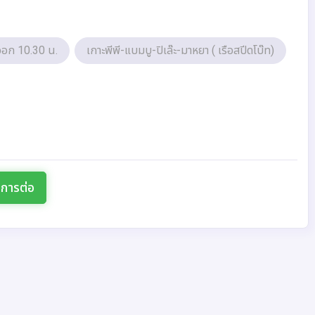
ือออก 10.30 น.
เกาะพีพี-แบมบู-ปิเล๊ะ-มาหยา ( เรือสปีดโบ๊ท)
นการต่อ