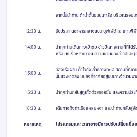
จากนั้นนำท่าน ดำน้ำตื้นชมปะการัง บริเวณรอบเก
12:30 น.
รับประทานอาหารกลางแบบ บุฟเฟ่ต์ ณ เกาะพีพ
14:00 น.
นำทุกท่านเดินทางเข้าชม อ่าวปิเละ สถานที่ที่ไ
หรือ นั่งเรือหางยาวชมความงามของอ่าวปิเละ (ค
ล่องเรือผ่าน ถ้ำไวกิ้ง ถ้ำกลางทะเล สถานที่ท
15:00 น.
นั้นแวะหาดลิง ชมลิงที่อาศัยอยู่บนเกาะจำนวนมา
15:30 น.
นำทุกท่านกลับสู่ภูเก็ตด้วยรอยยิ้ม และความประ
16:30 น.
เดินทางถึงท่าเรือแหลมหงา และนำท่านกลับสู่ย
หมายเหตุ
โปรแกรมและเวลาอาจมีการปรับเปลี่ยนขึ้นอ