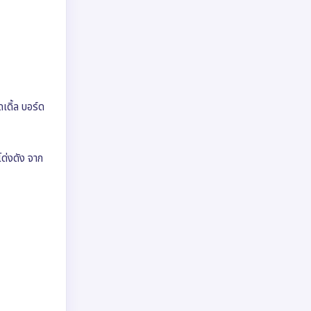
เดิ้ล บอร์ด
โด่งดัง จาก