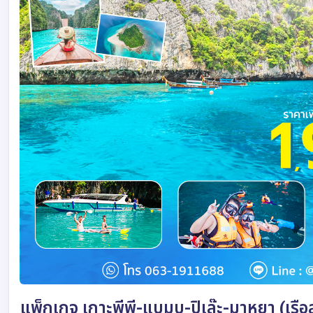
แพ็กเกจ เกาะพีพี-แบมบู-ปิเล๊ะ-มาหยา (เรือ