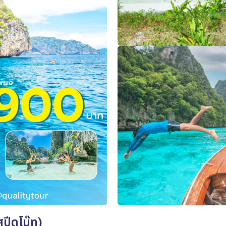
สปีดโบ๊ท)