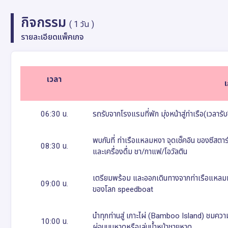
กิจกรรม
( 1 วัน )
รายละเอียดแพ็คเกจ
เวลา
เ
06:30 น.
รถรับจากโรงแรมที่พัก มุ่งหน้าสู่ท่าเรือ(เวลารับข
พบกันที่ ท่าเรือแหลมหงา จุดเช็คอิน ของซีสตาร
08:30 น.
และเครื่องดื่ม ชา/กาแฟ/โอวัลติน
เตรียมพร้อม และออกเดินทางจากท่าเรือแหลมหงา ภ
09:00 น.
ของโลก speedboat
นำทุกท่านสู่ เกาะไผ่ (Bamboo Island) ชมค
10:00 น.
ผ่อนบนหาดหรือเล่นน้ำหน้าชายหาด