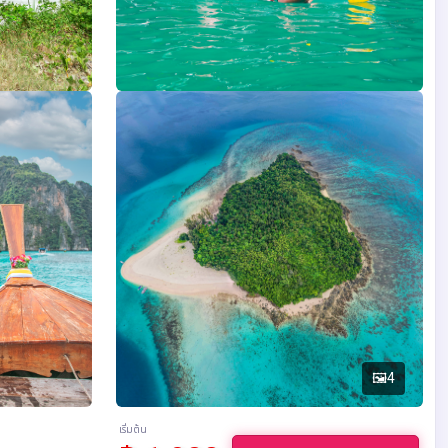
🖼️
4
เริ่มต้น