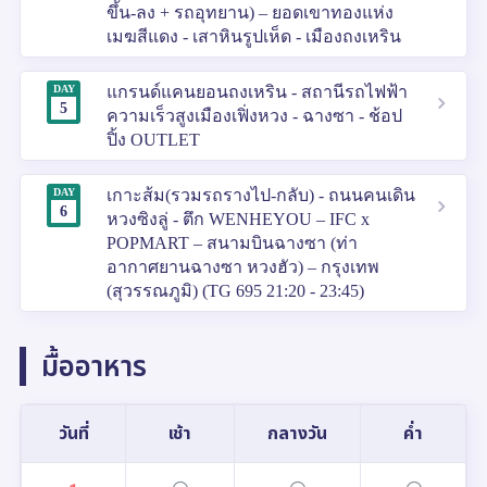
ขึ้น-ลง + รถอุทยาน) – ยอดเขาทองแห่ง
เมฆสีแดง - เสาหินรูปเห็ด - เมืองถงเหริน
DAY
แกรนด์แคนยอนถงเหริน - สถานีรถไฟฟ้า
5
ความเร็วสูงเมืองเฟิ่งหวง - ฉางซา - ช้อป
ปิ้ง OUTLET
DAY
เกาะส้ม(รวมรถรางไป-กลับ) - ถนนคนเดิน
6
หวงซิงลู่ - ตึก WENHEYOU – IFC x
POPMART – สนามบินฉางซา (ท่า
อากาศยานฉางซา หวงฮัว) – กรุงเทพ
(สุวรรณภูมิ) (TG 695 21:20 - 23:45)
มื้ออาหาร
วันที่
เช้า
กลางวัน
ค่ำ