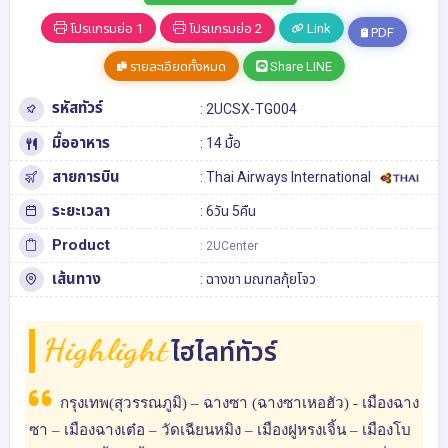
โปรแกรมย่อ 1
โปรแกรมย่อ 2
Link
PDF
รายละเอียดทั้งหมด
Share LINE
รหัสทัวร์
: 2UCSX-TG004
มื้ออาหาร
: 14 มื้อ
สายการบิน
: Thai Airways International
ระยะเวลา
: 6วัน 5คืน
Product
: 2UCenter
เส้นทาง
:
ฉางชา
มณฑลกุ้ยโจว
Highlight
ไฮไลท์ทัวร์
กรุงเทพ(สุวรรณภูมิ) – ฉางซา (ฉางซาเหอฮัว) - เมืองฉาง
ซา – เมืองฉางเต๋อ – วัดเฉียนหมิง – เมืองฝูหรงเจิ้น – เมืองโบ