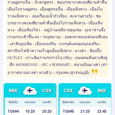
ราณฝูหรงเจิ้น – น้ำตกฝูหรง – ชมบรรยากาศแสงสียามค่ำคืน
เมืองโบราณฝูหรง - เมืองฝูหรงเจิ้น - เมืองเฟิ่งหวง - เมืองโบ
ราณเฟิ่งหวง – ล่องเรือแม่น้ำถัวเจียง - สะพานสายรุ้ง - ชม
บรรยากาศแสงสียามค่ำคืนเมืองโบราณเฟิ่งหวง - เมืองเฟิ่ง
หวง - เมืองเจียงโข่ว – หมู่บ้านเหมี่ยวหยุนเซ่อ - ภูเขาฟ่านจิ้ง
(รวมกระเช้าขึ้น-ลง + รถอุทยาน) – ยอดเขาทองแห่งเมฆสีแดง
- เสาหินรูปเห็ด - เมืองถงเหริน - แกรนด์แคนยอนถงเหริน -
สถานีรถไฟฟ้าความเร็วสูงเมืองเฟิ่งหวง - ฉางซา - ช้อปปิ้ง
OUTLET - เกาะส้ม(รวมรถรางไป-กลับ) - ถนนคนเดินหวงซิงลู่
- ตึก WENHEYOU – IFC x POPMART – สนามบินฉางซา (ท่า
อากาศยานฉางซา หวงฮัว) – กรุงเทพ (สุวรรณภูมิ)
BKK
CSX
CSX
BKK
ไฟล์ทไป
เวลาออก
เวลาถึง
ไฟล์ทกลับ
เวลาออก
เวลาถึง
TG694
15:20
20:20
TG695
21:20
23:45